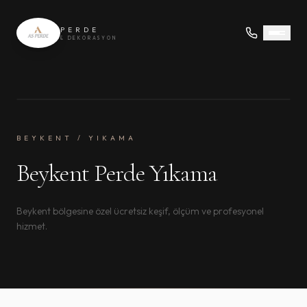
PERDE
& DEKORASYON
BEYKENT / YIKAMA
Beykent Perde Yıkama
Beykent bölgesine özel ücretsiz keşif, ölçüm ve profesyonel
hizmet.