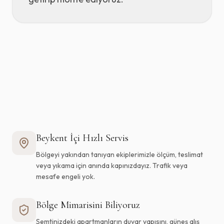
Lüks Perde Tasarımı
Profesyonel Yıkama
İthal Duvar Kağıdı
Beykent
İçi Hızlı Servis
Bölgeyi yakından tanıyan ekiplerimizle ölçüm, teslimat
veya yıkama için anında kapınızdayız. Trafik veya
mesafe engeli yok.
Bölge Mimarisini Biliyoruz
Semtinizdeki apartmanların duvar yapısını, güneş alış