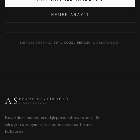
HEMEN ARAYIN
MERKEZ ŞUBEMIZ:
BEYLIKDÜZÜ PERDECI
& DEKORASYON
AS
PERDE BEYLIKDÜZÜ
& DEKORASYON
Beylikdüzü'nün en prestijli perde showroom'u. 15
yılı aşkın deneyimle, her pencereye bir hikaye
katıyoruz.