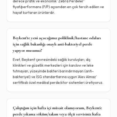
derece pratik ve ekonomik 'Zebra Perdeler'
fiyat/performans (F/P) açısından en çok tercih edilen ve
hayat kurtaran ürünlerdir.
Beykent'te yeni açacağımız poliklinik/hastane odaları
için sağlık bakanlığı onaylı anti-bakteriyel perde
yapıyor musunuz?
Evet, Beykent çevresindeki sağlık kuruluşları, diş
klinikleri ve güzellik merkezleri için kan/sıvı ve leke
tutmayan, yüzeyinde bakteri barındırmayan (anti-
bakteriyel) ve İSG standartlarına uygun 'Alev Almaz'
sertifikalı özel medikal perde/stor sistemleri üretiyoruz.
Çalıştığım için hafta içi müsait olamıyorum, Beykent'e
perde yıkama söküm/takım veya ölçü servisiniz hafta