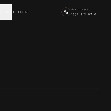
BIZE ULAŞIN
HBER
İLETIŞIM
0532 312 07 06