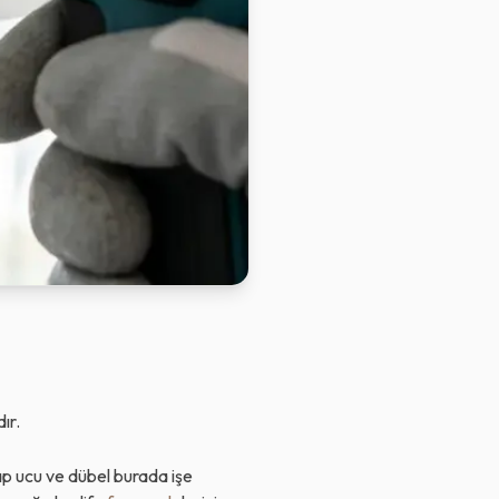
ır.
kap ucu ve dübel burada işe