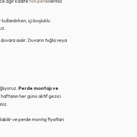
ece ağır kadife
fon perde
leriniz
ullanılırken, içi boşluklu
uz.
duvara asılır. Duvarın tuğla veya
ğlıyoruz.
Perde montajı ve
aftanın her günü aktif gezici
niz.
labilir ve perde montaj fiyatları