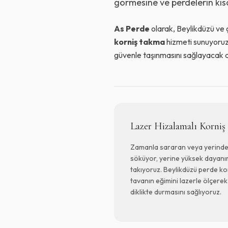
görmesine ve perdelerin kıs
As Perde
olarak, Beylikdüzü ve 
korniş takma
hizmeti sunuyoruz.
güvenle taşınmasını sağlayacak al
Lazer Hizalamalı Korni
Zamanla sararan veya yerinden
söküyor, yerine yüksek dayanım
takıyoruz. Beylikdüzü perde ko
tavanın eğimini lazerle ölçere
diklikte durmasını sağlıyoruz.