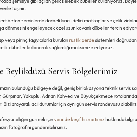
ada şemsiye gibi açılan çelik kelebek dübeller kullanıyoruz. Böyl
enle taşınır.
ert beton zeminlerde darbeli kırıcı-delici matkaplar ve çelik vidalar k
a dönmesini engelleyecek özel uzun kovanlı dübeller tercih ediyor
 veya pirinç taşıyıcılarla kurulan
rustik perde
sistemleri doğrudan 
elik dübeller kullanarak sağlamlığı maksimize ediyoruz.
ve Beylikdüzü Servis Bölgelerimiz
ın bulunduğu bölgeye değil, geniş bir lokasyona teknik servis sa
t, Gürpınar, Yakuplu, Adnan Kahveci ve Büyükçekmece rotalarında h
Bizi arayarak acil durumlar için aynı gün servis randevusu alabilirsi
ofesyonelliğini görmek için
yerinde keşif hizmetimiz
hakkında bilgi a
in fotoğrafını gönderebilirsiniz.