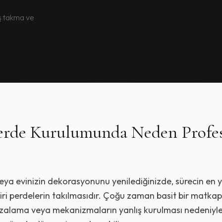
iş takma ve
Perde Kurulumunda Neden Profe
veya evinizin dekorasyonunu yenilediğinizde, sürecin en 
ri perdelerin takılmasıdır. Çoğu zaman basit bir matkap 
 hizalama veya mekanizmaların yanlış kurulması nedeniyl