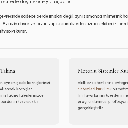
a sürede düşmesine yol açabilir.
çevresinde sadece perde imalatı değil, aynı zamanda milimetrik h
 Evinizin duvar ve tavan yapısını analiz eden uzman ekibimiz, perde
tyapıyı kurar.
ş Takma
Motorlu Sistemler Ku
 oynamış eski kornişlerinizi
Akıllı ev sistemlerine entegr
lı esnek kornişler
sistemleri kurulumu
hizmetim
rniş takma taleplerinizde
limit ayarlarının (perdenin 
k perdenin kusursuz bir
programlanması profesyonel
gerçekleştirilir.