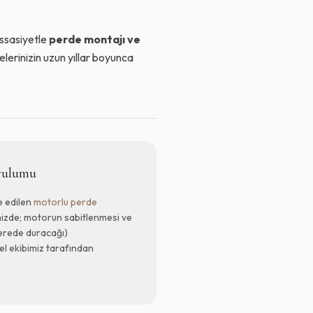
assasiyetle
perde montajı ve
lerinizin uzun yıllar boyunca
rulumu
e edilen
motorlu perde
izde; motorun sabitlenmesi ve
nerede duracağı)
 ekibimiz tarafından