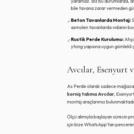
yaramaz. Biz bu durumlarda, ark
bile tavana zarar vermeden güv
Beton Tavanlarda Montaj:
S
✓
asmolen tavanlarda vidanın boş
Rustik Perde Kurulumu:
Ahşap
✓
ytong yapısına uygun gömlekli ç
Avcılar, Esenyurt 
As Perde olarak sadece mağazamız
korniş takma Avcılar
, Esenyur
montaj araçlarımız bulunmaktadır. 
Ölçü alımıyla başlayan sürecin pr
için bize WhatsApp'tan pencereniz