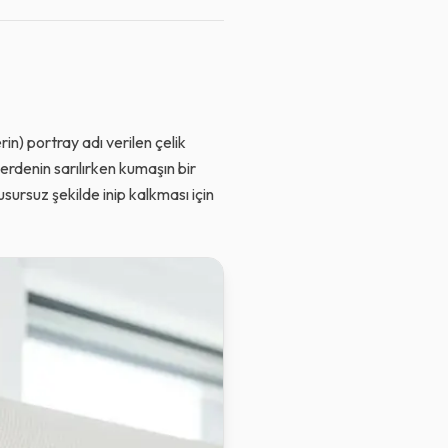
in) portray adı verilen çelik
perdenin sarılırken kumaşın bir
ursuz şekilde inip kalkması için