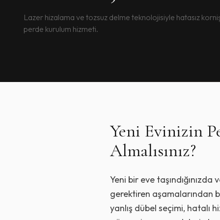
Lazer hizalama ve tozsuz delme teknolojisiyle hatasız korn
perde kurulum hizmeti.
Yeni Evinizin 
Almalısınız?
Yeni bir eve taşındığınızda 
gerektiren aşamalarından bi
yanlış dübel seçimi, hatalı