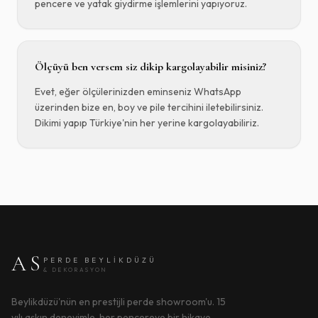
pencere ve yatak giydirme işlemlerini yapıyoruz.
Ölçüyü ben versem siz dikip kargolayabilir misiniz?
Evet, eğer ölçülerinizden eminseniz WhatsApp
üzerinden bize en, boy ve pile tercihini iletebilirsiniz.
Dikimi yapıp Türkiye'nin her yerine kargolayabiliriz.
AS
PERDE BEYLIKDÜZÜ
& DEKORASYON
Beylikdüzü'nün en prestijli perde showroom'u. 15
yılı aşkın deneyimle, her pencereye bir hikaye