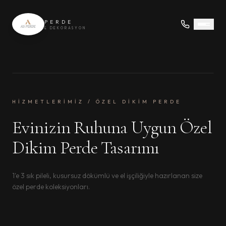
PERDE
& DEKORASYON
HİZMETLERİMİZ / ÖZEL DİKİM PERDE
Evinizin Ruhuna Uygun Özel
Dikim Perde Tasarımı
1'e 3 sık pileli, kusursuz dökümlü ve el işçiliğiyle hazırlanan size
özel perde koleksiyonları.