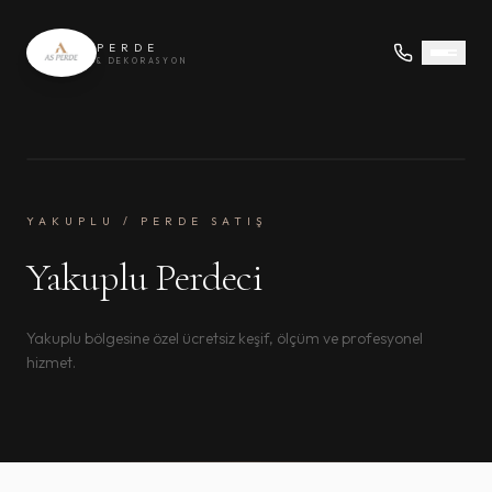
PERDE
& DEKORASYON
YAKUPLU / PERDE SATIŞ
Yakuplu Perdeci
Yakuplu bölgesine özel ücretsiz keşif, ölçüm ve profesyonel
hizmet.