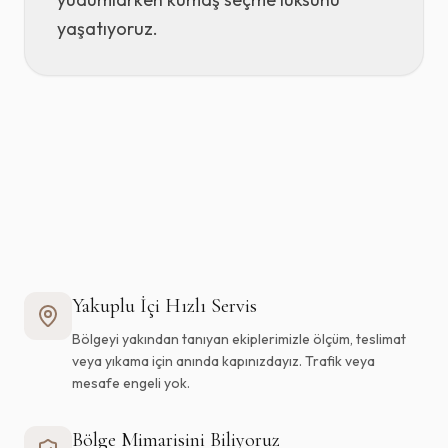
yaşatıyoruz.
Lüks Perde Tasarımı
Profesyonel Yıkama
İthal Duvar Kağıdı
Yakuplu
İçi Hızlı Servis
Bölgeyi yakından tanıyan ekiplerimizle ölçüm, teslimat
veya yıkama için anında kapınızdayız. Trafik veya
mesafe engeli yok.
Bölge Mimarisini Biliyoruz