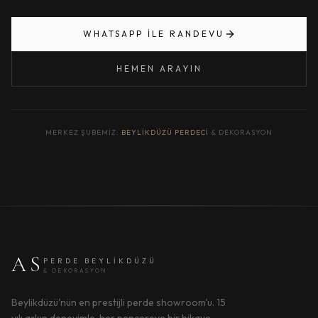
WHATSAPP ILE RANDEVU
HEMEN ARAYIN
MERKEZ ŞUBEMIZ:
BEYLIKDÜZÜ PERDECI
& DEKORASYON
AS
PERDE BEYLIKDÜZÜ
& DEKORASYON
Beylikdüzü'nün en prestijli perde showroom'u. 15