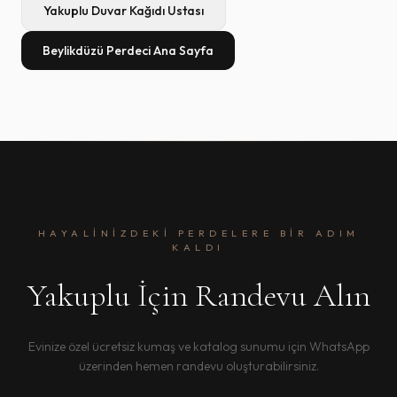
Yakuplu
Duvar Kağıdı Ustası
Beylikdüzü Perdeci Ana Sayfa
HAYALINIZDEKI PERDELERE BIR ADIM
KALDI
Yakuplu İçin Randevu Alın
Evinize özel ücretsiz kumaş ve katalog sunumu için WhatsApp
üzerinden hemen randevu oluşturabilirsiniz.