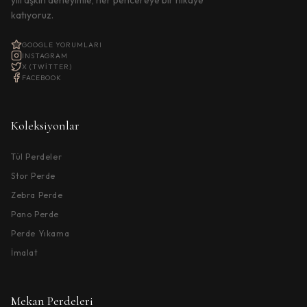
yılı aşkın deneyimle, her pencereye bir hikaye
katıyoruz.
GOOGLE YORUMLARI
INSTAGRAM
X (TWITTER)
FACEBOOK
Koleksiyonlar
Tül Perdeler
Stor Perde
Zebra Perde
Pano Perde
Perde Yıkama
İmalat
Mekan Perdeleri