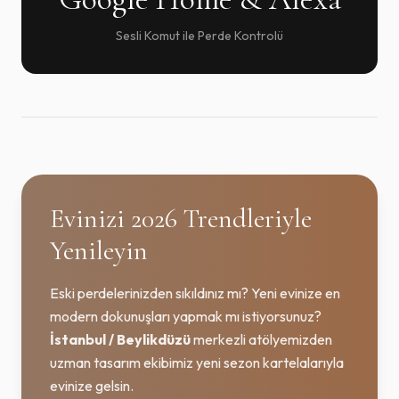
Sesli Komut ile Perde Kontrolü
Evinizi 2026 Trendleriyle
Yenileyin
Eski perdelerinizden sıkıldınız mı? Yeni evinize en
modern dokunuşları yapmak mı istiyorsunuz?
İstanbul / Beylikdüzü
merkezli atölyemizden
uzman tasarım ekibimiz yeni sezon kartelalarıyla
evinize gelsin.