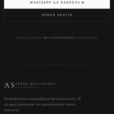
WHATSAPP ILE RANDEVU
HEMEN ARAYIN
MERKEZ ŞUBEMIZ:
BEYLIKDÜZÜ PERDECI
& DEKORASYON
AS
PERDE BEYLIKDÜZÜ
& DEKORASYON
Beylikdüzü'nün en prestijli perde showroom'u. 15
yılı aşkın deneyimle, her pencereye bir hikaye
katıyoruz.