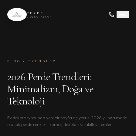
PERDE
& DEKORASYON
BLOG / TRENDLER
2026 Perde Trendleri:
Minimalizm, Doğa ve
Teknoloji
Ev dekorasyonunda yeni bir sayfa açıyoruz. 2026 yılında moda
olacak perde renkleri, kumaş dokuları ve akıllı sistemler.