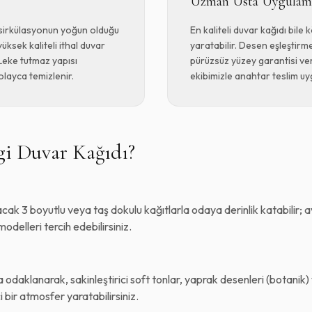
Uzman Usta Uygulam
i sirkülasyonun yoğun olduğu
En kaliteli duvar kağıdı bile k
yüksek kaliteli ithal duvar
yaratabilir. Desen eşleştirme
 Leke tutmaz yapısı
pürüzsüz yüzey garantisi ve
olayca temizlenir.
ekibimizle anahtar teslim u
i Duvar Kağıdı?
k 3 boyutlu veya taş dokulu kağıtlarla odaya derinlik katabilir; av
delleri tercih edebilirsiniz.
odaklanarak, sakinleştirici soft tonlar, yaprak desenleri (botanik) 
 bir atmosfer yaratabilirsiniz.