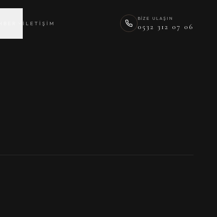
BIZE ULAŞIN
HBER
İLETIŞIM
0532 312 07 06