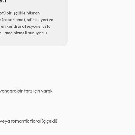
ası
ötü bir işçilikle hüsran
 (raporlama), sıfır ek yeri ve
ren kendi profesyonel usta
ygulama hizmeti sunuyoruz.
angard bir tarz için varak
veya romantik floral (çiçekli)