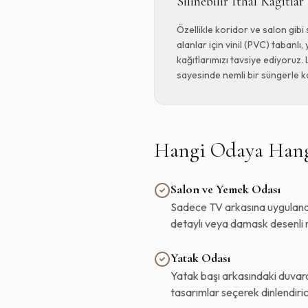
Silinebilir İthal Kağıtlar
Özellikle koridor ve salon gib
alanlar için vinil (PVC) tabanlı, 
kağıtlarımızı tavsiye ediyoruz.
sayesinde nemli bir süngerle k
Hangi Odaya Hang
Salon ve Yemek Odası
Sadece TV arkasına uygulanaca
detaylı veya damask desenli mo
Yatak Odası
Yatak başı arkasındaki duvara 
tasarımlar seçerek dinlendirici