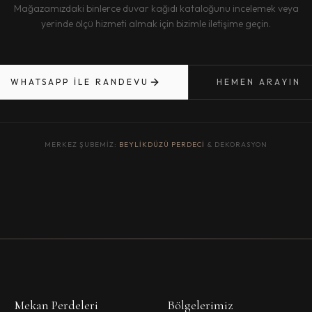
Mağazamızdaki binlerce duvar kağıdı kataloğunu incelemek veya
yerinde ölçü hizmeti almak için bizimle iletişime geçin.
WHATSAPP ILE RANDEVU
HEMEN ARAYIN
MERKEZ ŞUBEMIZ:
BEYLIKDÜZÜ PERDECI
& DEKORASYON
Mekan Perdeleri
Bölgelerimiz
MET