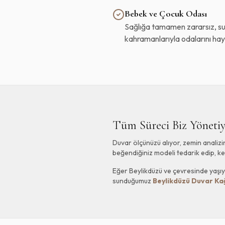
Bebek ve Çocuk Odası
Sağlığa tamamen zararsız, su 
kahramanlarıyla odalarını ha
Tüm Süreci Biz Yöneti
Duvar ölçünüzü alıyor, zemin analizi
beğendiğiniz modeli tedarik edip, k
Eğer Beylikdüzü ve çevresinde yaşıyo
sunduğumuz
Beylikdüzü Duvar Ka