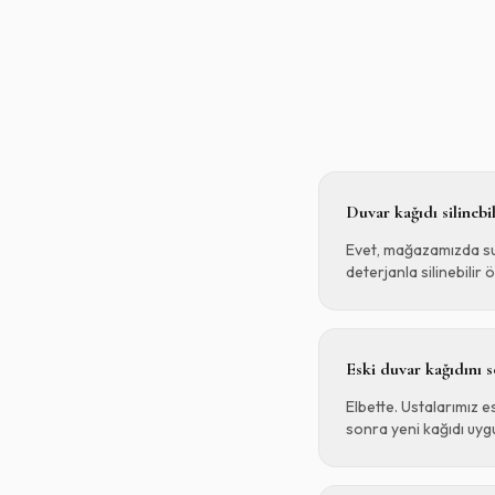
Duvar kağıdı silinebil
Evet, mağazamızda sun
deterjanla silinebilir ö
Eski duvar kağıdını 
Elbette. Ustalarımız e
sonra yeni kağıdı uygu