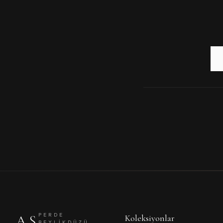
PERDE
AS
Koleksiyonlar
SİZE ÖZEL HİZ
BEYLIKDÜZÜ