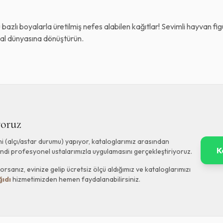
bazlı boyalarla üretilmiş nefes alabilen kağıtlar! Sevimli hayvan fi
yal dünyasına dönüştürün.
yoruz
ni (alçı/astar durumu) yapıyor, kataloglarımız arasından
K
endi profesyonel ustalarımızla uygulamasını gerçekleştiriyoruz.
rsanız, evinize gelip ücretsiz ölçü aldığımız ve kataloglarımızı
ğıdı
hizmetimizden hemen faydalanabilirsiniz.