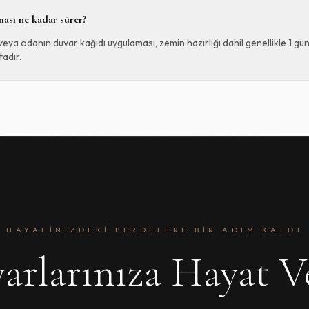
ası ne kadar sürer?
eya odanın duvar kağıdı uygulaması, zemin hazırlığı dahil genellikle 1 gün
adır.
HAYALINIZDEKI PERDELERE BIR ADIM KALDI
arlarınıza Hayat V