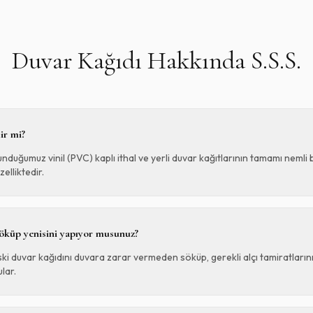
Duvar Kağıdı Hakkında S.S.S.
ir mi?
duğumuz vinil (PVC) kaplı ithal ve yerli duvar kağıtlarının tamamı nemli 
zelliktedir.
söküp yenisini yapıyor musunuz?
ski duvar kağıdını duvara zarar vermeden söküp, gerekli alçı tamiratların
lar.