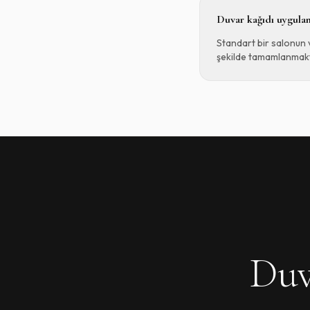
Duvar kağıdı uygulam
Standart bir salonun v
şekilde tamamlanmakt
Duv