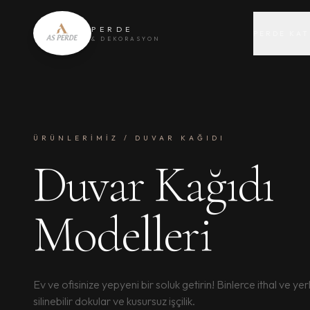
PERDE
PERDE KAT
& DEKORASYON
ÜRÜNLERİMİZ / DUVAR KAĞIDI
Duvar Kağıdı
Modelleri
Ev ve ofisinize yepyeni bir soluk getirin! Binlerce ithal ve yer
silinebilir dokular ve kusursuz işçilik.