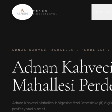
PERDE
PERDE KAT
& DEKORASYON
ADNAN KAHVECI MAHALLESI / PERDE SATIŞ
Adnan Kahvec
Mahallesi Perd
Adnan Kahveci Mahallesi bölgesine özel ücretsiz keşif, ölç
profesyonel hizmet.