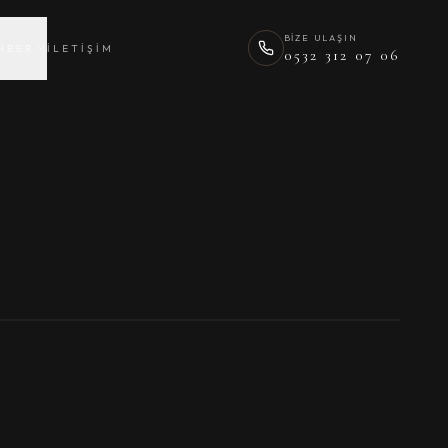
BIZE ULAŞIN
HBER
İLETIŞIM
0532 312 07 06