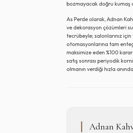
bozmayacak doğru kumaş d
As Perde olarak, Adnan Kahv
ve dekorasyon çözümleri sun
tecrübeyle; salonlarınız için
otomasyonlarına tam entegr
maksimize eden %100 karart
satış sonrası periyodik kor
olmanın verdiği hızla anında
Adnan Kahve