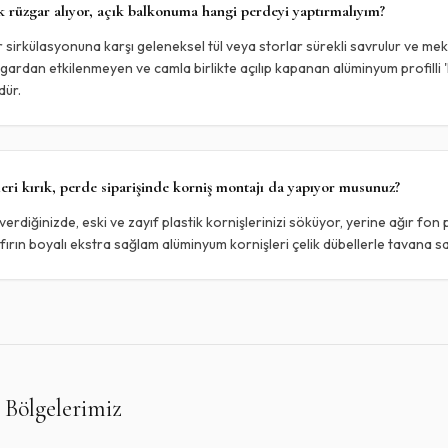
 rüzgar alıyor, açık balkonuma hangi perdeyi yaptırmalıyım?
r sirkülasyonuna karşı geleneksel tül veya storlar sürekli savrulur ve m
zgardan etkilenmeyen ve camla birlikte açılıp kapanan alüminyum profilli '
dür.
leri kırık, perde siparişinde korniş montajı da yapıyor musunuz?
verdiğinizde, eski ve zayıf plastik kornişlerinizi söküyor, yerine ağır fon p
ırın boyalı ekstra sağlam alüminyum kornişleri çelik dübellerle tavana sa
 Bölgelerimiz