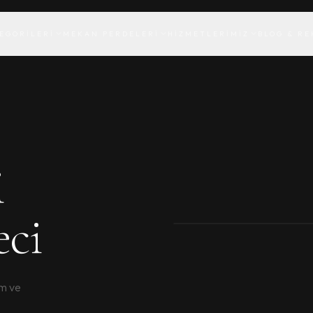
EGORILERI
MEKAN PERDELERI
HIZMETLERIMIZ
BLOG & RE
i
eci
üm ve