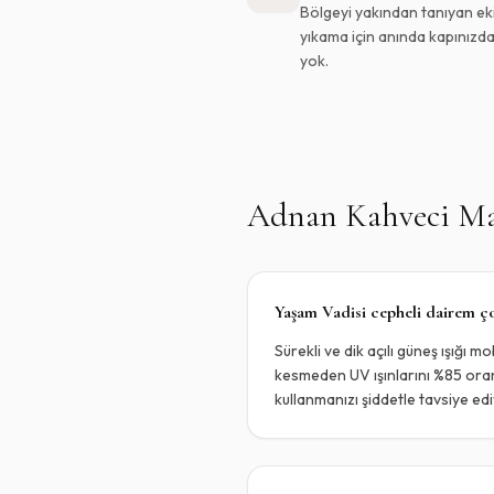
Bölgeyi yakından tanıyan eki
yıkama için anında kapınızda
yok.
Adnan Kahveci Ma
Yaşam Vadisi cepheli dairem çok
Sürekli ve dik açılı güneş ışığı 
kesmeden UV ışınlarını %85 oranı
kullanmanızı şiddetle tavsiye ed