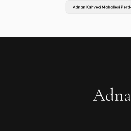
Adnan Kahveci Mahallesi
Perd
Adnan