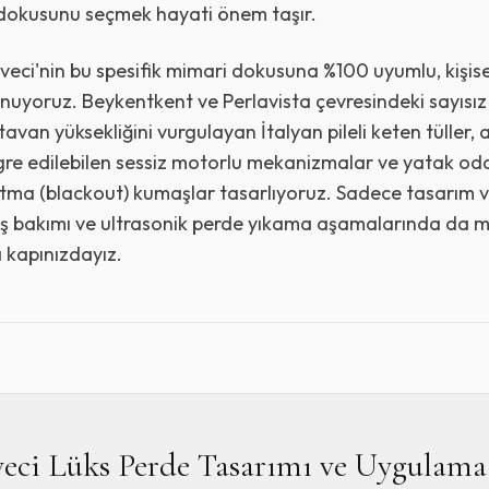
okusunu seçmek hayati önem taşır.
eci'nin bu spesifik mimari dokusuna %100 uyumlu, kişise
uyoruz. Beykentkent ve Perlavista çevresindeki sayısız 
 tavan yüksekliğini vurgulayan İtalyan pileli keten tüller, 
e edilebilen sessiz motorlu mekanizmalar ve yatak odal
ma (blackout) kumaşlar tasarlıyoruz. Sadece tasarım ve
niş bakımı ve ultrasonik perde yıkama aşamalarında da ma
 kapınızdayız.
ci Lüks Perde Tasarımı ve Uygulama