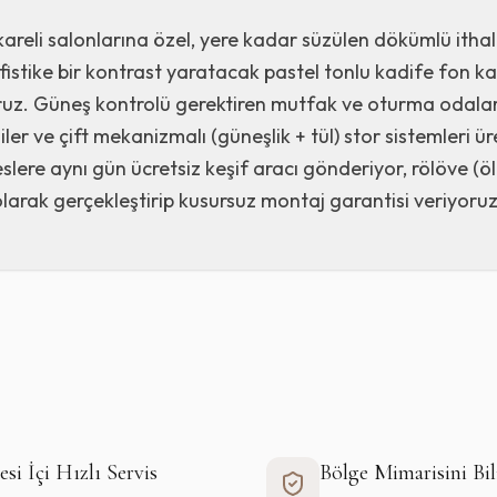
areli salonlarına özel, yere kadar süzülen dökümlü ithal 
fistike bir kontrast yaratacak pastel tonlu kadife fon kan
ruz. Güneş kontrolü gerektiren mutfak ve oturma odaları i
er ve çift mekanizmalı (güneşlik + tül) stor sistemleri ü
lere aynı gün ücretsiz keşif aracı gönderiyor, rölöve (ölç
olarak gerçekleştirip kusursuz montaj garantisi veriyoruz
Profesyonel Yıkama
İtha
esi
İçi Hızlı Servis
Bölge Mimarisini Bil