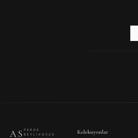
PERDE
AS
Koleksiyonlar
BEYLIKDÜZÜ