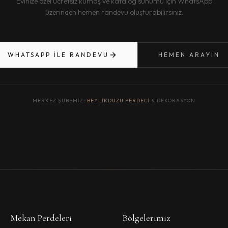
Evinize özel ücretsiz kumaş ve katalog sunumu için WhatsApp
üzerinden hemen randevu oluşturabilirsiniz.
WHATSAPP ILE RANDEVU
HEMEN ARAYIN
MERKEZ ŞUBEMIZ:
BEYLIKDÜZÜ PERDECI
& DEKORASYON
Mekan Perdeleri
Bölgelerimiz