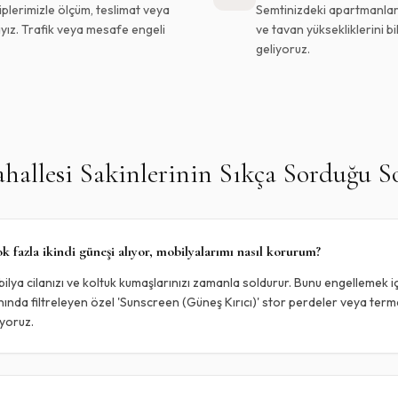
plerimizle ölçüm, teslimat veya
Semtinizdeki apartmanların
yız. Trafik veya mesafe engeli
ve tavan yüksekliklerini b
geliyoruz.
hallesi
Sakinlerinin Sıkça Sorduğu S
 fazla ikindi güneşi alıyor, mobilyalarımı nasıl korurum?
mobilya cilanızı ve koltuk kumaşlarınızı zamanla soldurur. Bunu engellemek 
nda filtreleyen özel 'Sunscreen (Güneş Kırıcı)' stor perdeler veya termal
iyoruz.