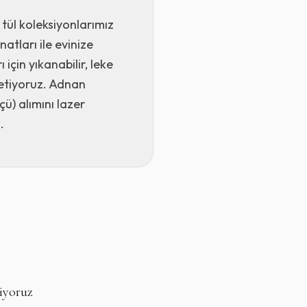
tül koleksiyonlarımız
atları ile evinize
çin yıkanabilir, leke
retiyoruz. Adnan
ü) alımını lazer
.
l Duvar Kağıdı
iyoruz