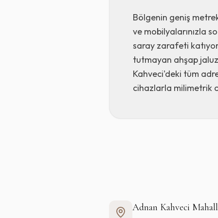
Bölgenin geniş metrek
ve mobilyalarınızla so
saray zarafeti katıyo
tutmayan ahşap jaluzil
Kahveci'deki tüm adres
cihazlarla milimetrik 
Lüks Perde Tasarımı
Adnan Kahveci Mahall