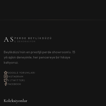
AS
PERDE BEYLIKDÜZÜ
& DEKORASYON
Beylikdüzü'nün en prestijli perde showroom'u. 15
yılı aşkın deneyimle, her pencereye bir hikaye
katıyoruz.
GOOGLE YORUMLARI
INSTAGRAM
X (TWITTER)
FACEBOOK
Koleksiyonlar