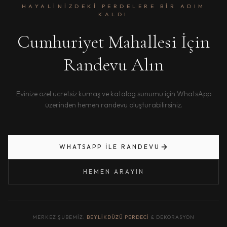
HAYALINIZDEKI PERDELERE BIR ADIM
KALDI
Cumhuriyet Mahallesi İçin
Randevu Alın
Evinize özel ücretsiz kumaş ve katalog sunumu için WhatsApp
üzerinden hemen randevu oluşturabilirsiniz.
WHATSAPP ILE RANDEVU
HEMEN ARAYIN
MERKEZ ŞUBEMIZ:
BEYLIKDÜZÜ PERDECI
& DEKORASYON