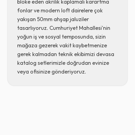
bloke eden akrilik kaplamalı karartma
fonlar ve modern loft dairelere çok
yakışan 50mm ahşap jaluziler
tasarlıyoruz. Cumhuriyet Mahallesi'nin
yoğun iş ve sosyal temposunda, sizin
mağaza gezerek vakit kaybetmenize
gerek kalmadan teknik ekibimizi devasa
katalog setlerimizle doğrudan evinize
veya ofisinize gönderiyoruz.
Lüks Perde Tasarımı
Profesyonel Yıkama
İthal Duvar Kağıdı