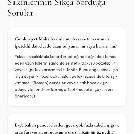
Sakinlerinin Sıkça Sorduğu
Sorular
Cumhuriyet Mahallesi'nde merkezi sistem ısıtmalı
(petekli) dairelerde uzun tül yanar mı veya kararır mı?
Yüksek sıcaklıktaki kalorifer peteğine doğrudan temas
eden uzun tüllerin zamanla sentetik dokusu bozulabilir
veya is (petek kararması) tutabilir. Bunu engellemek için
ısıya dayanıklı özel dokumalar, petek hizasında biten şık
katlamalı (Roman) perdeler veya sıcak hava akışını
odaya yönlendiren korniş offset (mesafe) çözümleri
öneriyoruz.
E-5'e bakan pencerelerden gece çok fazla tabela ışığı ve
araç farı yansıyor, uyuyamıyoruz. Çözümünüz nedir?